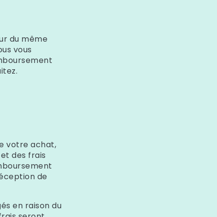
leur du même
ous vous
remboursement
itez.
e votre achat,
et des frais
remboursement
réception de
és en raison du
frais seront