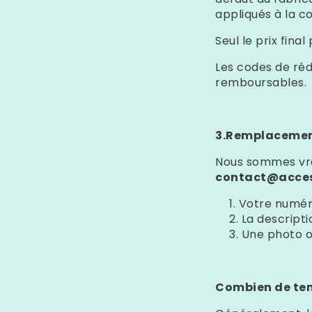
appliqués à la c
Seul le prix fin
Les codes de réd
remboursables.
3.Remplacement
Nous sommes vra
contact@acces
Votre numé
La descript
Une photo o
Combien de tem