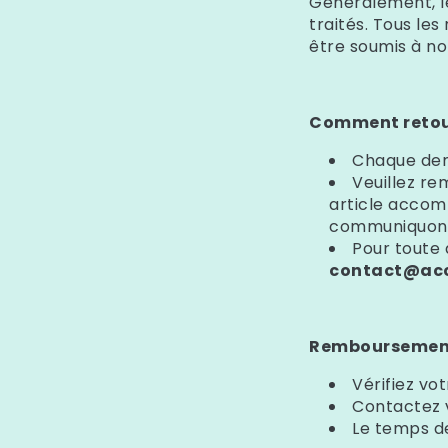
Généralement, l
traités. Tous le
être soumis à n
Comment retour
Chaque dem
Veuillez re
article accom
communiquons
Pour toute 
contact@acc
Remboursement
Vérifiez v
Contactez 
Le temps de