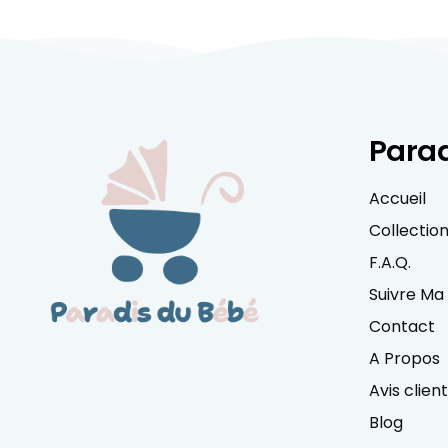
Parad
Accueil
Collectio
F.A.Q.
Suivre M
Contact
A Propos
Avis clien
Blog