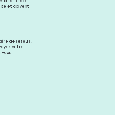
aines à être
ité et doivent
ire de retour
.
voyer votre
s vous