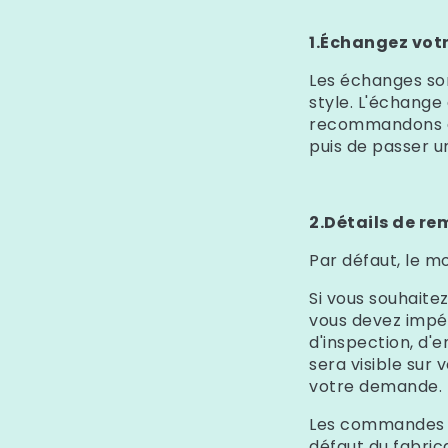
1.Échangez votre
Les échanges son
style. L'échange
recommandons de
puis de passer u
2.Détails de r
Par défaut, le m
Si vous souhaite
vous devez impér
d'inspection, d'
sera visible sur
votre demande.
Les commandes q
défaut du fabric