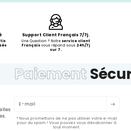
é
Support Client Français 7/7j.
tis
Une Question ? Notre
service client
sés
Français
vous répond sous
24h/7j
sur 7.
Paiement
Sécuris
E-mail
elles
es.
* Nous promettons de ne pas utiliser votre e-mail
pour du spam ! Vous pouvez vous désabonner à
tout moment.