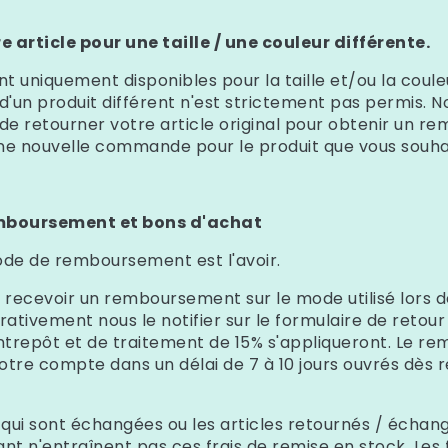
 article pour une taille / une couleur différente.
t uniquement disponibles pour la taille et/ou la cou
 d'un produit différent n'est strictement pas permis. N
 retourner votre article original pour obtenir un 
ne nouvelle commande pour le produit que vous souha
emboursement et bons d'achat
ode de remboursement est l'avoir.
z recevoir un remboursement sur le mode utilisé lors d
ativement nous le notifier sur le formulaire de retour 
entrepôt et de traitement de 15% s'appliqueront. Le 
 votre compte dans un délai de 7 à 10 jours ouvrés dès 
ui sont échangées ou les articles retournés / échang
ant n'entraînent pas ces frais de remise en stock. Les 