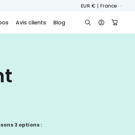
P
EUR € | France
a
pos
Avis clients
Blog
Connexion
Panier
y
s
/
r
é
t
g
i
o
n
sons 3 options :