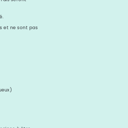
é.
s et ne sont pas
ueux)